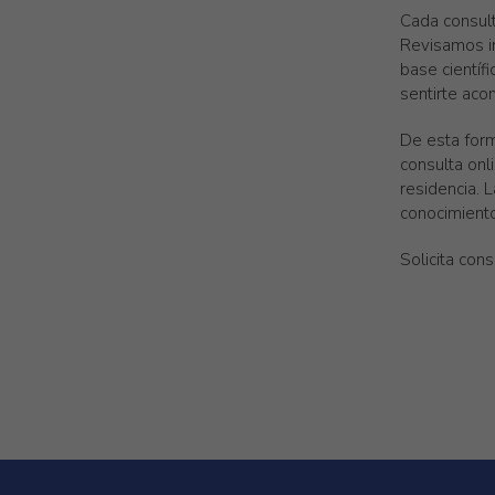
Cada consult
Revisamos i
base científ
sentirte aco
De esta form
consulta onl
residencia. 
conocimiento
Solicita cons