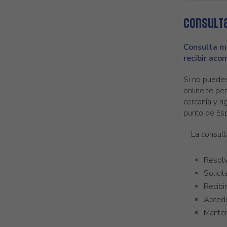
Consulta
Consulta mé
recibir ac
Si no puedes
online te pe
cercanía y r
punto de Esp
La consult
Resolv
Solici
Recibi
Accede
Manten