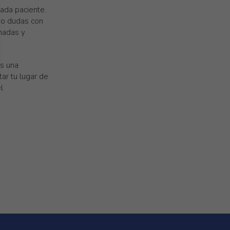
cada paciente.
do dudas con
rmadas y
as una
ar tu lugar de
l