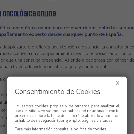
 oncológica online
dica oncológica online para resolver dudas, solicitar segund
ompañamiento experto desde cualquier punto de España.
 desplazarte o prefieres una atención a distancia, la consulta onc
rmite acceder a un acompañamiento médico especializado, con la 
igor que una consulta presencial. Atiendo a pacientes con cáncer d
aña a través de videoconsulta segura y confidencial.
a oncológica online es ideal para:
X
Consentimiento de Cookies
er dudas sobre diagnósticos y tratamientos oncológicos
tar una segunda opinión oncológica online
Utilizamos cookies propias y de terceros para analizar el
r orientación sobre efectos secundarios, hábitos y bienestar
uso del sitio web y/o mostrar publicidad relacionada con tu
preferencia sobre la base de un perfil elaborado a partir de
r a un enfoque de oncologia integrativa online
tu hábito de navegación (por ejemplo, páginas visitadas).
er un seguimiento oncológico continuado estés donde estés
Para más información consulta la
política de cookies
.